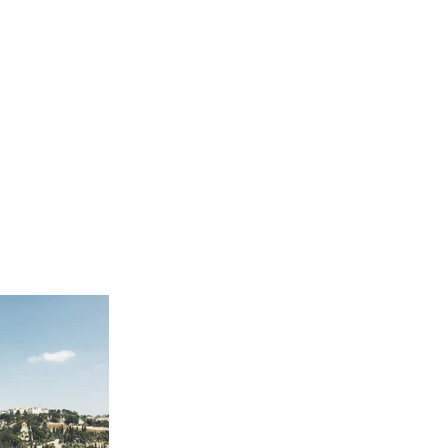
信息研讀
禱告殿
慈善文