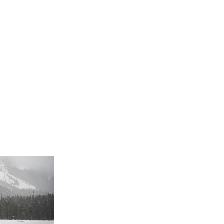
信息研讀
禱告殿
慈善文