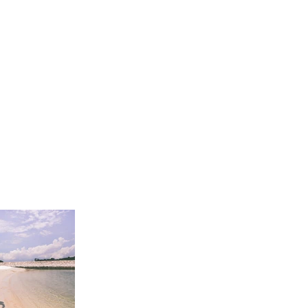
信息研讀
禱告殿
慈善文