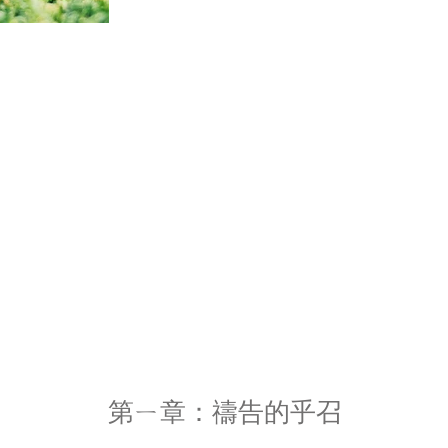
第ㄧ章：禱告的乎召