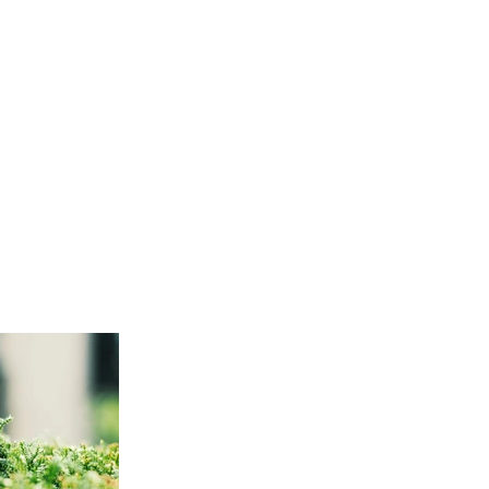
信息研讀
禱告殿
慈善文