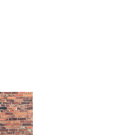
信息研讀
禱告殿
慈善文