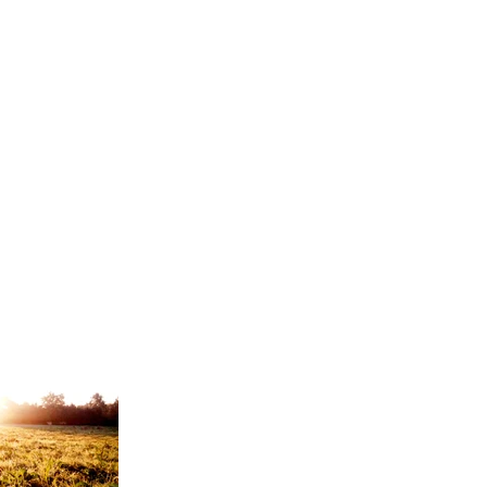
信息研讀
禱告殿
慈善文