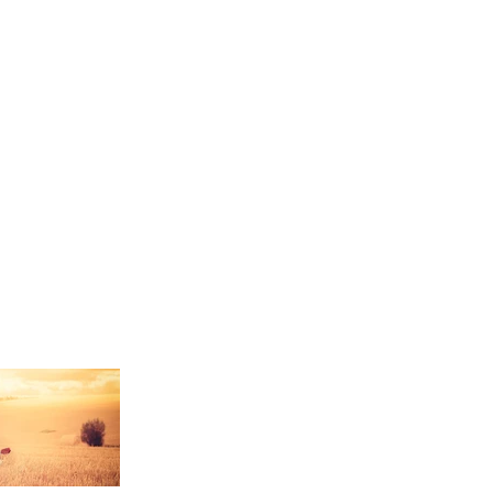
信息研讀
禱告殿
慈善文